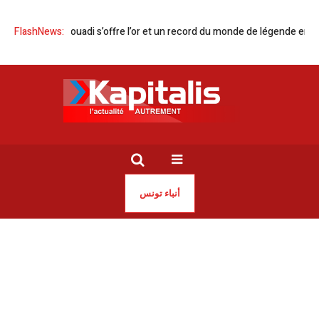
med Jaouadi s’offre l’or et un record du monde de légende en NCAA
FlashNews:
Af
أنباء تونس