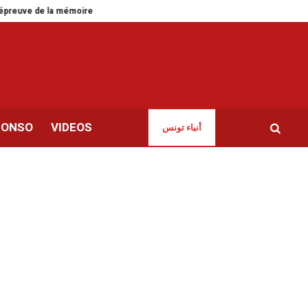
mémoire
Au Kef, la Suisse accompagne la Tunisie dans la formation aux 
CONSO
VIDEOS
أنباء تونس