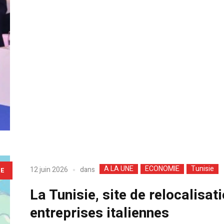
A LA UNE
ECONOMIE
Tunisie
dans
12 juin 2026
LE
La Tunisie, site de relocalisat
entreprises italiennes