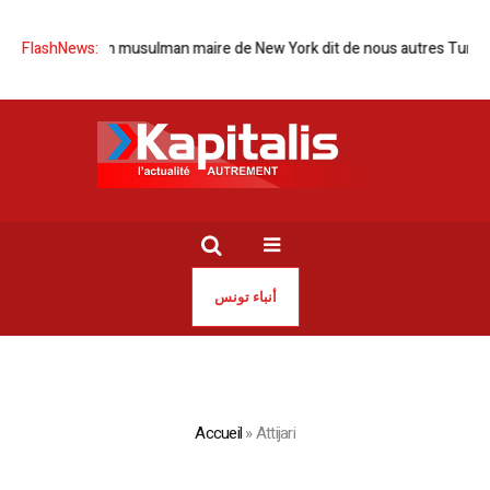
tion d’un musulman maire de New York dit de nous autres Tunisiens
FlashNews:
S
أنباء تونس
Accueil
»
Attijari