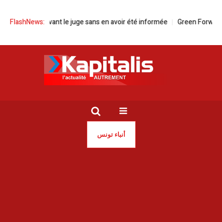
ît devant le juge sans en avoir été informée
FlashNews:
Green Forward pour accél
أنباء تونس