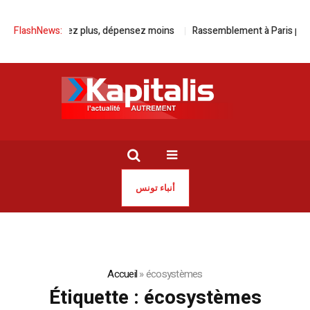
ec Kia, roulez plus, dépensez moins
FlashNews:
Rassemblement à Paris pour la l
أنباء تونس
Accueil
»
écosystèmes
Étiquette :
écosystèmes