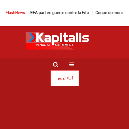
 | L’UEFA part en guerre contre la Fifa
FlashNews:
Coupe du monde de football | L’
أنباء تونس