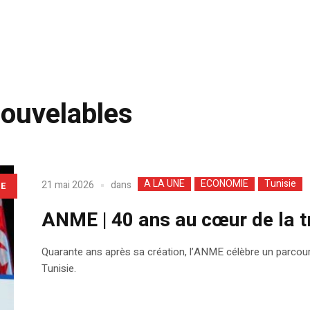
nouvelables
A LA UNE
ECONOMIE
Tunisie
dans
21 mai 2026
LE
ANME | 40 ans au cœur de la t
Quarante ans après sa création, l’ANME célèbre un parcour
Tunisie.