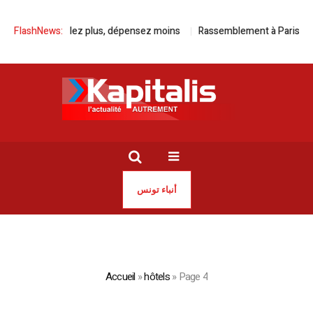
Avec Kia, roulez plus, dépensez moins
FlashNews:
Rassemblement à Paris pour la
أنباء تونس
Accueil
»
hôtels
»
Page 4