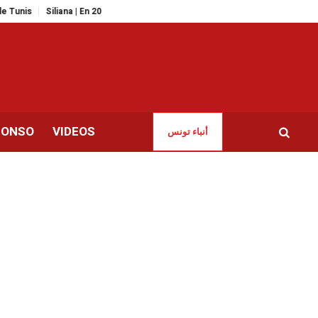
Siliana | En 2025, les incendies ont ravagé plus de 1200 hectares de forêts !
CONSO
VIDEOS
أنباء تونس