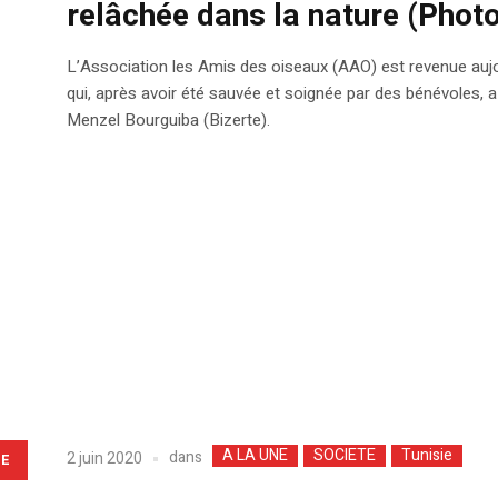
relâchée dans la nature (Phot
L’Association les Amis des oiseaux (AAO) est revenue aujour
qui, après avoir été sauvée et soignée par des bénévoles, a 
Menzel Bourguiba (Bizerte).
A LA UNE
SOCIETE
Tunisie
dans
2 juin 2020
LE