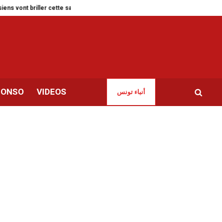
nt briller cette saison ?
Lourdes peines de prison pour Bensedrine, Korch
CONSO
VIDEOS
أنباء تونس