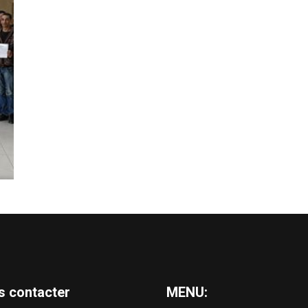
s contacter
MENU: