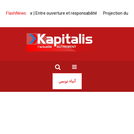
 | Entre ouverture et responsabilité
FlashNews:
Projection du film « Donya » de 
أنباء تونس