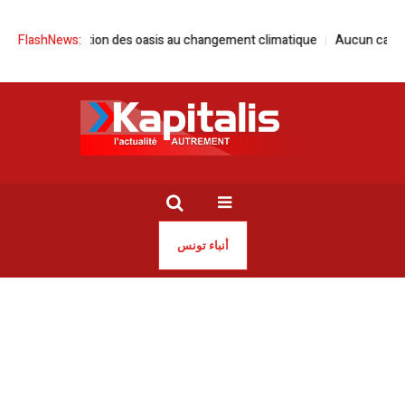
ation des oasis au changement climatique
FlashNews:
Aucun cas d’hantavirus n’a é
أنباء تونس