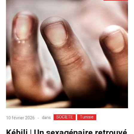
SOCIETE
Tunisie
dans
10 février 2026
Kébili | Un sexagénaire retrouvé