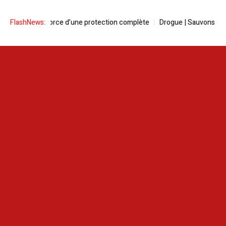
voyance | La force d’une protection complète
FlashNews:
Drogue | Sauvons nos je