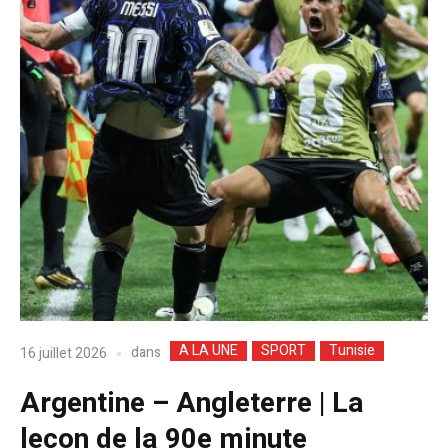
A LA UNE
SPORT
Tunisie
dans
16 juillet 2026
Argentine – Angleterre | La
leçon de la 90e minute