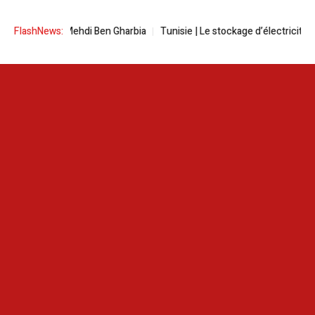
ehdi Ben Gharbia
FlashNews:
Tunisie | Le stockage d’électricité à domicile pour 