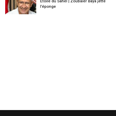
Etoile du Sahel | Zoubaier Baya jette
l’éponge