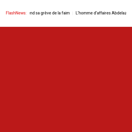
ni suspend sa grève de la faim
FlashNews:
L’homme d’affaires Abdelaziz Makhloufi