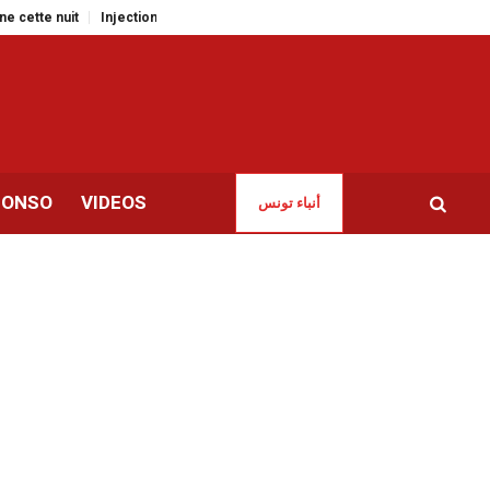
 nuit
Injections clandestines | Mise en garde de la Société de médecine 
CONSO
VIDEOS
أنباء تونس