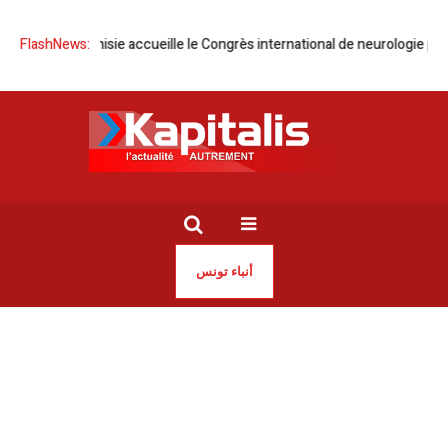
FlashNews:
La Tunisie accueille le Congrès international de neurologie pédiatr
أنباء تونس