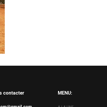
s contacter
MENU:
s.com@gmail.com