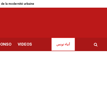
la modernité urbaine africaine
OMCT Tunisie annonce la suspension de ses
CONSO
VIDEOS
أنباء تونس