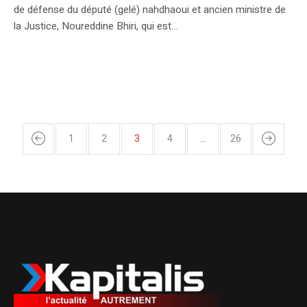
de défense du député (gelé) nahdhaoui et ancien ministre de
la Justice, Noureddine Bhiri, qui est...
1
2
3
4
…
26