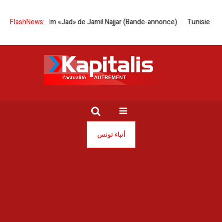
tion du film «Jad» de Jamil Najjar (Bande-annonce)
FlashNews:
Tunisie | Date du 
أنباء تونس