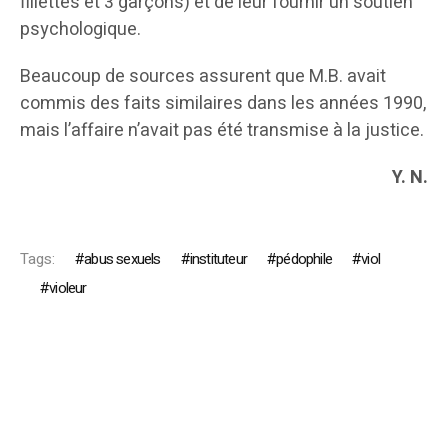
fillettes et 3 garçons) et de leur fournir un soutien
psychologique.
Beaucoup de sources assurent que M.B. avait
commis des faits similaires dans les années 1990,
mais l’affaire n’avait pas été transmise à la justice.
Y. N.
Tags:
abus sexuels
instituteur
pédophile
viol
violeur