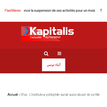
nisie annonce la suspension de ses activités pour un mois
FlashNews:
Tunisie |
أنباء تونس
Accueil
»
Sfax : L’instituteur pédophile aurait aussi abusé de sa fille