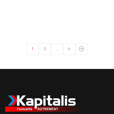
1
2
…
6