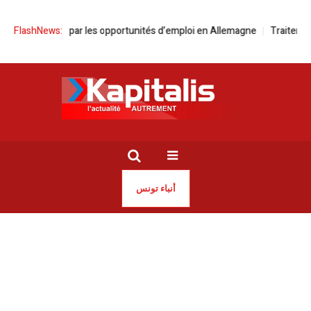
iens attirés par les opportunités d’emploi en Allemagne
FlashNews:
Traitement dé
أنباء تونس