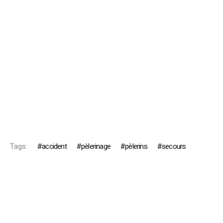
Tags:
accident
pèlerinage
pèlerins
secours