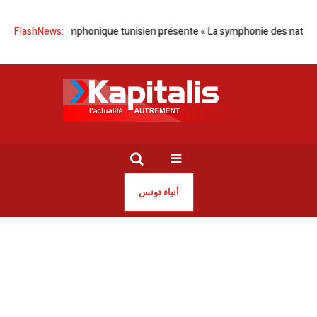
estre symphonique tunisien présente « La symphonie des nations »
FlashNews:
T
أنباء تونس