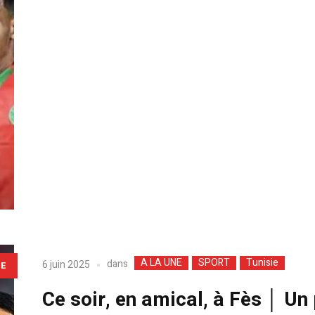
A LA UNE
SPORT
Tunisie
dans
6 juin 2025
LE
Ce soir, en amical, à Fès │ Un