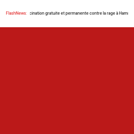
tion gratuite et permanente contre la rage à Hammamet
FlashNews:
Météo-Tunisi