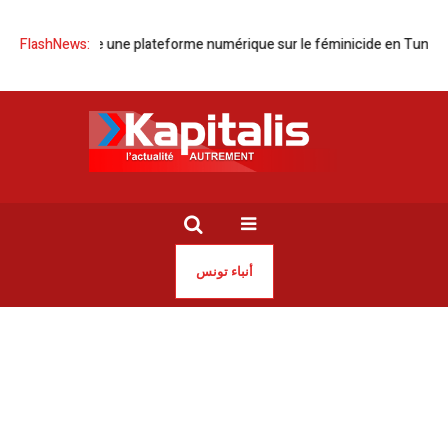
Nissa lance une plateforme numérique sur le féminicide en Tunisie
FlashNews:
T
أنباء تونس