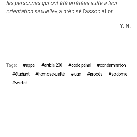
les personnes qui ont été arrêtées suite à leur
orientation sexuelle
», a précisé l’association.
Y. N.
Tags:
appel
article 230
code pénal
condamnation
étudiant
homosexualité
juge
procès
sodomie
verdict