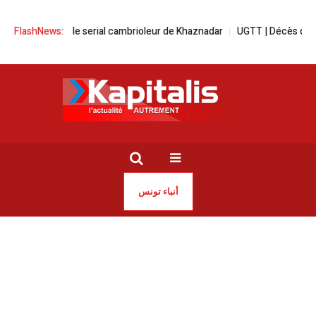
cavale pour le serial cambrioleur de Khaznadar
FlashNews:
UGTT | Décès de Chamse
أنباء تونس