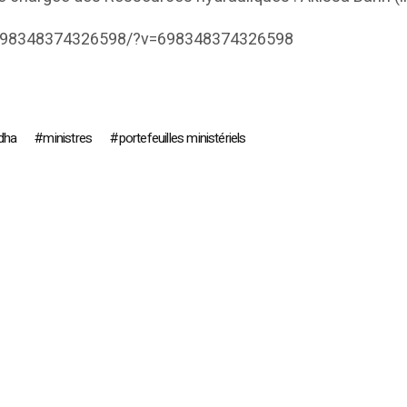
s/698348374326598/?v=698348374326598
dha
ministres
portefeuilles ministériels