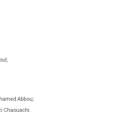
oul;
 Mohamed Abbou;
zi Chaouachi.