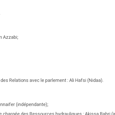
.
m Azzabi;
s Relations avec le parlement : Ali Hafsi (Nidaa).
Ennaifer (indépendante);
ure chargée des Ressources hydrauliques : Akissa Bahri 