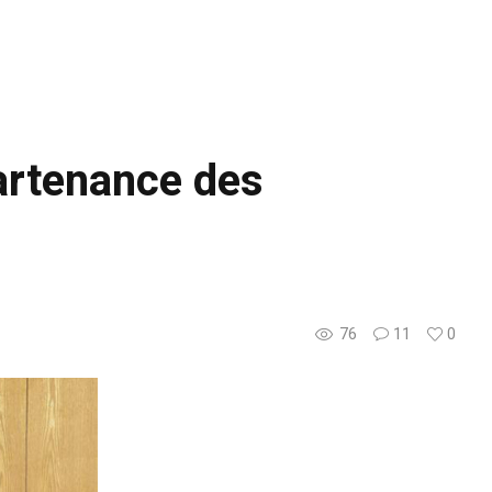
artenance des
76
11
0