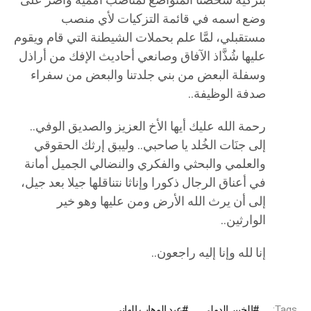
بتزكية شخصنا المتواضع لمناصب أممية وأصرَّ على
وضع اسمه في قائمة التزكيات لأي منصب
مستقبلي، لمَّا علم بحملات الشيطنة التي قام ويقوم
عليها شُذَّاذ الآفاق وصانعي أحاديث الإفك من أراذل
وسفلة البعض من بني جلدتنا والبعض من سفراء
صدفة الوظيفة..
رحمة الله عليك أيها الأخ العزيز والصديق الوفي..
إلى جنَات الخُلد يا صاحبي.. وليبق إرثك الحقوقي
والعلمي والبحثي والفكري والنضالي الجميل أمانة
في أعناق الرجال ذكورا وإناثا نتناقلها جيلا بعد جيل،
إلى أن يرث الله الأرض ومن عليها وهو خير
الوارثين..
إنا لله وإنا إليه راجعون..
Tags:
الخبير الدولي
عبد الوهاب الهاني