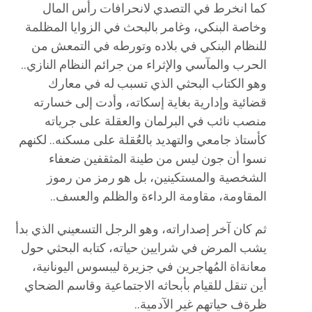
كما انخرط في التصدي لانحرافات رأس المال
وخاصة البنكي، وغامر بالبحث في الزوايا المظلمة
للنظام البنكي في بلاده وتورطه في التمعش من
الحرب والمآسي والإثراء من جرائم النظام النازي..
وهو الكتاب البحثي الذي تسبب له في معارك
قضائية وإدارية بغاية إسكاته، وأدت إلى خسارته
منصب نائب في البرلمان والعقلة على جرياته
كأستاذ جامعي والتهديد بالعُقلة على مسكنه.. لكنهم
نسوا أن جون ليس من طينة المثقفين ضعفاء
الشخصية والمستكينين، بل هو رمز من رموز
المقاومة، مقاومة الرداءة والظلم والعسف..
ثم كان آخر إصداراته، وهو الرجل التسعيني الذي بدأ
يشب المرض في شرايين حياته، كتابه البحثي حول
معانةاة المُهاجرين في جزيرة ليبسوس اليونانية،
أين تنقل للقيام بأبحاثه الاجتماعية وقاسم الضحاي
ظرةف حياتهم غير الآدمية..