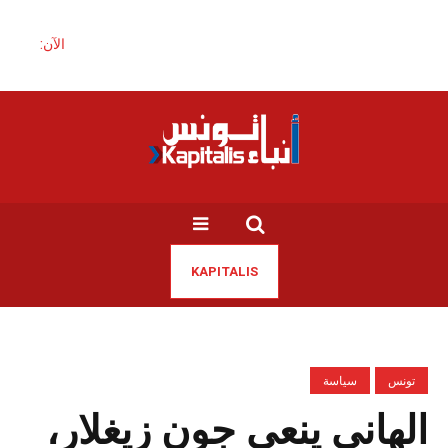
الآن:
KAPITALIS
تونس
سياسة
الهاني ينعى جون زيغلار،