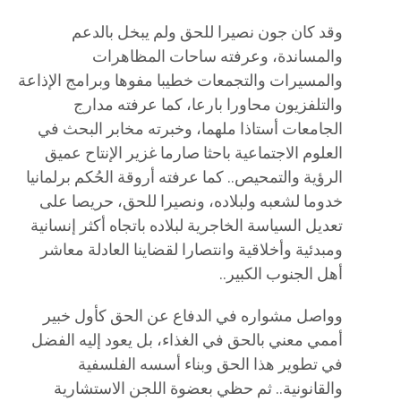
وقد كان جون نصيرا للحق ولم يبخل بالدعم
والمساندة، وعرفته ساحات المظاهرات
والمسيرات والتجمعات خطيبا مفوها وبرامج الإذاعة
والتلفزيون محاورا بارعا، كما عرفته مدارج
الجامعات أستاذا ملهما، وخبرته مخابر البحث في
العلوم الاجتماعية باحثا صارما غزير الإنتاح عميق
الرؤية والتمحيص.. كما عرفته أروقة الحُكم برلمانيا
خدوما لشعبه ولبلاده، ونصيرا للحق، حريصا على
تعديل السياسة الخاجرية لبلاده باتجاه أكثر إنسانية
ومبدئية وأخلاقية وانتصارا لقضاينا العادلة معاشر
أهل الجنوب الكبير..
وواصل مشواره في الدفاع عن الحق كأول خبير
أممي معني بالحق في الغذاء، بل يعود إليه الفضل
في تطوير هذا الحق وبناء أسسه الفلسفية
والقانونية.. ثم حظي بعضوة اللجن الاستشارية