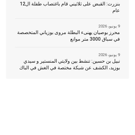
بنزرت: القبض على ثلاثيني قام باغتصاب طفلة ال12
عام
9 يونيو، 2026
محرز بوصيان يهنىء البطلة مروى بوزياني المتخصصة
في سباق 3000 متر موانع
9 يونيو، 2026
نبيل بن حسين: تنشط بين ولايتي المنستير و سيدي
بوزيد، الكشف عن شبكة مختصة في الغش في الباك