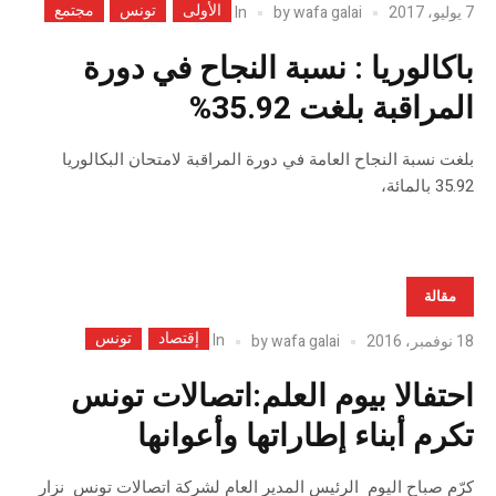
الأولى
تونس
مجتمع
In
7 يوليو، 2017
wafa galai
by
باكالوريا : نسبة النجاح في دورة
المراقبة بلغت 35.92%
بلغت نسبة النجاح العامة في دورة المراقبة لامتحان البكالوريا
35.92 بالمائة،
مقالة
إقتصاد
تونس
In
18 نوفمبر، 2016
wafa galai
by
احتفالا بيوم العلم:اتصالات تونس
تكرم أبناء إطاراتها وأعوانها
كرّم صباح اليوم الرئيس المدير العام لشركة اتصالات تونس نزار