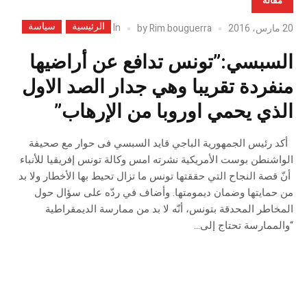
مقالة
الرئيسية
سياسة
In
20 مارس، 2016
Rim bouguerra
by
السبسي:”تونس تدافع عن أراضيها
منفردة تقريبا وهي جدار الصد الاول
الذي يحمي اوروبا من الإرهاب”
أكد رئيس الجمهورية الباجي قايد السبسي فى حوار مع صحيفة
الواشنطن بوست الأمريكية نشرته امس وكالة تونس إفريقيا للأنباء
أنّ قصة النجاح التي حققتها تونس ما تزال تحيط بها الأخطار ولا بد
من حمايتها وضمان ديمومتها. وأضاف في ردّه على سؤال حول
المخاطر المحدقة بتونس، أنّه لا بد من ممارسة الديمقراطية
“والممارسة تحتاج إلى...