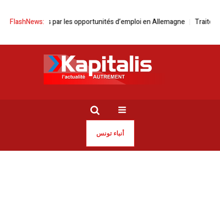
iens attirés par les opportunités d’emploi en Allemagne
FlashNews:
Traitement dé
أنباء تونس