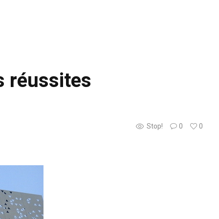
s réussites
Stop!
0
0