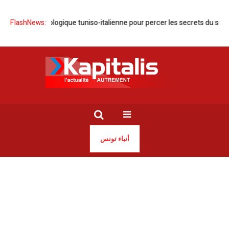
sion archéologique tuniso-italienne pour percer les secrets du site de Ko
FlashNews:
أنباء تونس