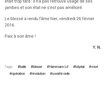
était trop tard : il n’a pas retrouvé usage de ses
jambes et son état ne s’est pas amélioré.
Le blessé a rendu l’âme hier, vendredi 26 février
2016.
Paix à son âme !
Y. N.
Tags:
balle
blessé
Hammam-Lif
hôpital
mort
opération
révolution
société civile