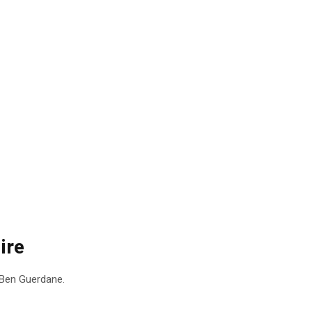
ire
à Ben Guerdane.