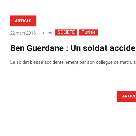
ARTICLE
SOCIETE
Tunisie
dans
22 mars 2016
Ben Guerdane : Un soldat accide
Le soldat blessé accidentellement par son collègue ce matin, à 
ARTIC