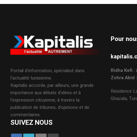
Pour nou
kapitali
Ridha Kefi 
Portail d’information, spécialisé dans
Zohra Abid 
l’actualité tunisienne.
Kapitalis accorde, par ailleurs, une grande
Résidence La
importance aux débats d’idées et à
Ghazala, Tuni
l’expression citoyenne, à travers la
publication de tribunes, d’opinions et de
commentaires.
SUIVEZ NOUS