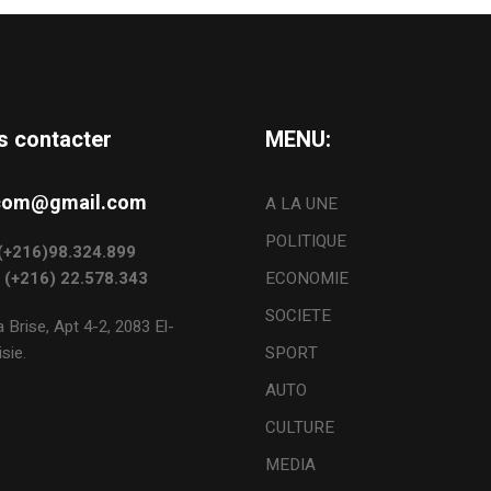
s contacter
MENU:
s.com@gmail.com
A LA UNE
POLITIQUE
: (+216)98.324.899
: (+216) 22.578.343
ECONOMIE
SOCIETE
 Brise, Apt 4-2, 2083 El-
sie.
SPORT
AUTO
CULTURE
MEDIA