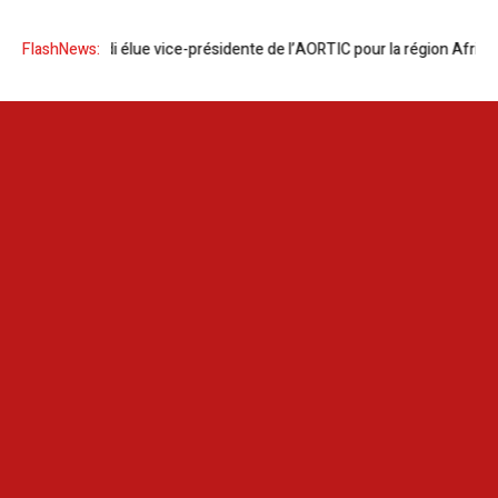
r Yosr Hamdi élue vice-présidente de l’AORTIC pour la région Afrique du 
FlashNews: