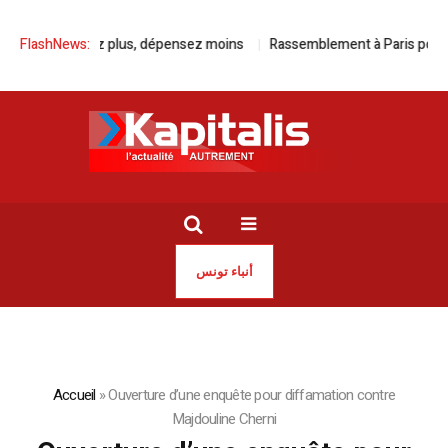
c Kia, roulez plus, dépensez moins
FlashNews:
Rassemblement à Paris pour la l
أنباء تونس
Accueil
»
Ouverture d’une enquête pour diffamation contre
Majdouline Cherni