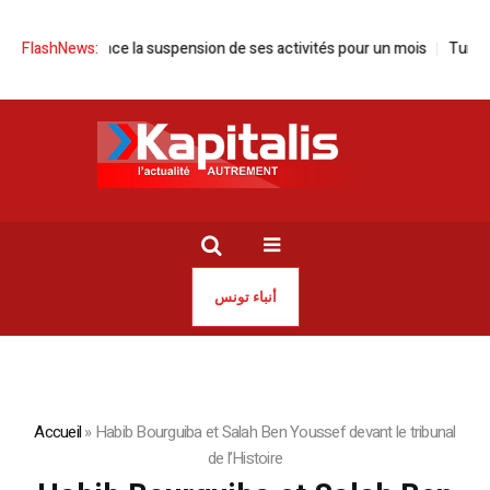
ie annonce la suspension de ses activités pour un mois
FlashNews:
Tunisie | Sa
أنباء تونس
Accueil
»
Habib Bourguiba et Salah Ben Youssef devant le tribunal
de l’Histoire