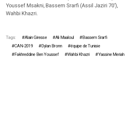
Youssef Msakni, Bassem Srarfi (Assil Jaziri 70’),
Wahbi Khazri.
Tags:
Alain Giresse
Ali Maaloul
Bassem Srarfi
CAN-2019
Dylan Bronn
équipe de Tunisie
Fakhreddine Ben Youssef
Wahbi Khazri
Yassine Meriah