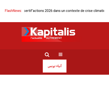
ueille Desertif’actions 2026 dans un contexte de crise climatique
FlashNews:
Tun
أنباء تونس