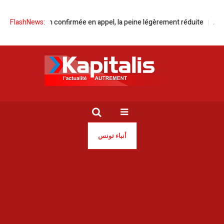
nfirmée en appel, la peine légèrement réduite
FlashNews:
​Alerte météo | Vents f
أنباء تونس