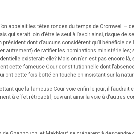
u’on appelait les têtes rondes du temps de Cromwell – de 
 qui serait loin d’être le seul à l’avoir ainsi, risque de 
 Un président dont d’aucuns considèrent qu’il bénéficie de
er autrement) de ratifier les nominations ministérielles; 
sidentielle existerait-elle? Mais on n’en est pas encore là,
nt cette fameuse Cour constitutionnelle dont l’absence se
i ont cette fois botté en touche en insistant sur la nature
ant que la fameuse Cour voie enfin le jour, il faudrait en
ent à effet rétroactif, ouvrant ainsi la voie à d’autres co
es de Ghannouchi et Makhlouf se préparent à descendre dan