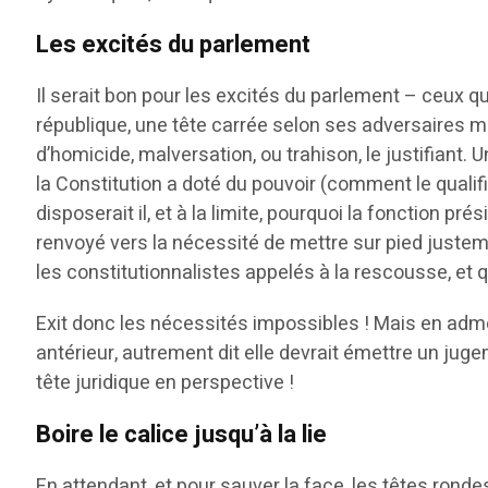
Les excités du parlement
Il serait bon pour les excités du parlement – ceux q
république, une tête carrée selon ses adversaires mais
d’homicide, malversation, ou trahison, le justifiant.
la Constitution a doté du pouvoir (comment le qualifi
disposerait il, et à la limite, pourquoi la fonction pré
renvoyé vers la nécessité de mettre sur pied justeme
les constitutionnalistes appelés à la rescousse, et qu
Exit donc les nécessités impossibles ! Mais en admett
antérieur, autrement dit elle devrait émettre un jugem
tête juridique en perspective !
Boire le calice jusqu’à la lie
En attendant, et pour sauver la face, les têtes rond