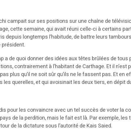
hi campait sur ses positions sur une chaîne de télévisi
e, cette semaine, qui avait réuni celle-ci à certains parti
is depuis longtemps l’habitude, de battre leurs tambour
 président.
mp a de quoi donner des idées aux têtes brûlées de tous 
ions, contrairement à l’habitant de Carthage. Et il n’es
as plus qu’il ne soit sûr qu’ils ne le fassent pas. Et en ef
es querelles, et qui avoisinait les deux tiers, en dépit d
is pour les convaincre avec un tel succès de voter la co
pays de la perdition, mais le fait est là. Par exemple, le
tour de la dictature sous l’autorité de Kais Saied.