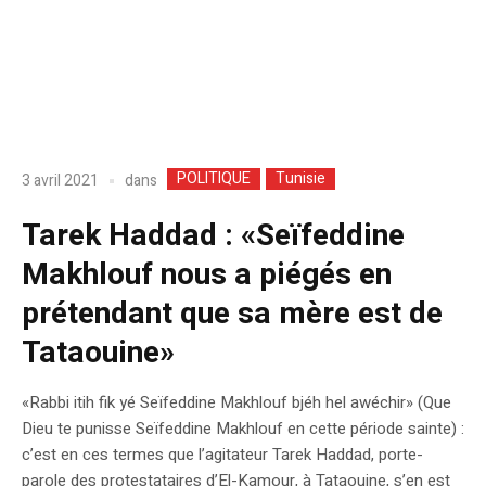
POLITIQUE
Tunisie
dans
3 avril 2021
Tarek Haddad : «Seïfeddine
Makhlouf nous a piégés en
prétendant que sa mère est de
Tataouine»
«Rabbi itih fik yé Seïfeddine Makhlouf bjéh hel awéchir» (Que
Dieu te punisse Seïfeddine Makhlouf en cette période sainte) :
c’est en ces termes que l’agitateur Tarek Haddad, porte-
parole des protestataires d’El-Kamour, à Tataouine, s’en est