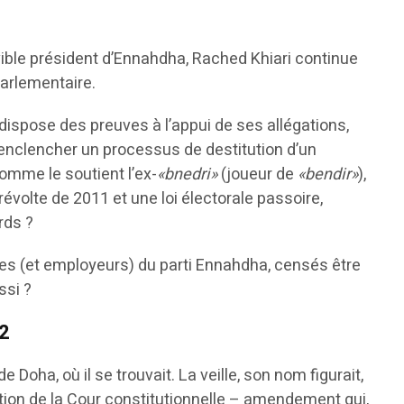
vible président d’Ennahdha, Rached Khiari continue
arlementaire.
 dispose des preuves à l’appui de ses allégations,
i à enclencher un processus de destitution d’un
comme le soutient l’ex-
«bnedri»
(joueur de
«bendir»
),
évolte de 2011 et une loi électorale passoire,
rds ?
ègues (et employeurs) du parti Ennahdha, censés être
ssi ?
22
e Doha, où il se trouvait. La veille, son nom figurait,
ion de la Cour constitutionnelle – amendement qui,