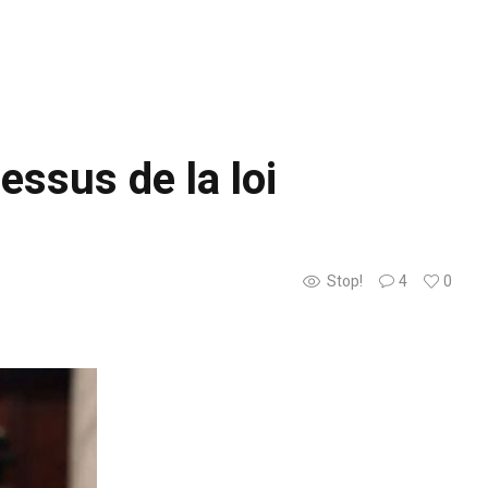
ssus de la loi
Stop!
4
0