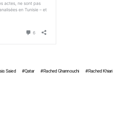
aïs Saïed
Qatar
Rached Ghannouchi
Rached Khiari