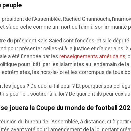
u peuple
du président de l’Assemblée, Rached Ghannouchi, l’inamo
e et s’accroche comme un mort de faim à son immunité p
tre du président Kaïs Saied sont fondées, et si le député
ttend pour présenter celles-ci à la justice et d’aider ains
ale a été financée par les
renseignements américains
, 
ique pourri bâti par les islamistes au lendemain de la r
extrémistes, les hors-la-loi et les corrompus de tous bo
nt les juges ? De quoi a-t-il peur ? Et pourquoi ses coll
t-ils pour le… soutirer à la loi ? De quoi ont-ils peur eux au
ù se jouera la Coupe du monde de football 20
a réunion du bureau de l’Assemblée, à distance, et à partir d
s ayant voté pour l’amendement de la loi portant créat