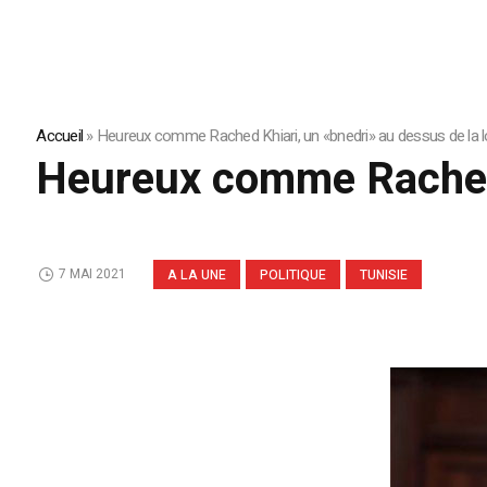
Accueil
»
Heureux comme Rached Khiari, un «bnedri» au dessus de la l
Heureux comme Rached K
7 MAI 2021
A LA UNE
POLITIQUE
TUNISIE