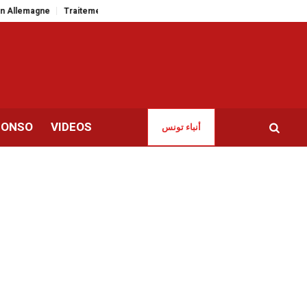
e
Traitement déséquilibré de la guerre au Moyen-Orient par les médias fr
CONSO
VIDEOS
أنباء تونس