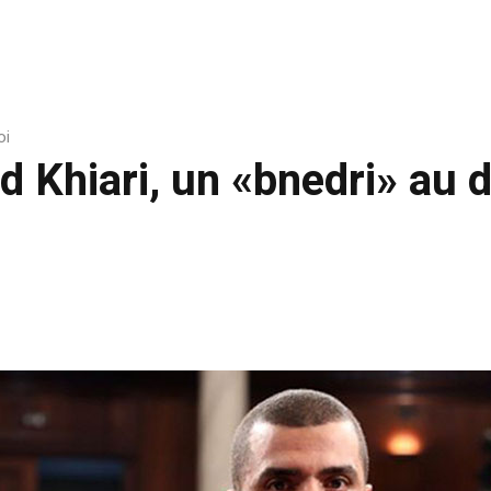
oi
hiari, un «bnedri» au de