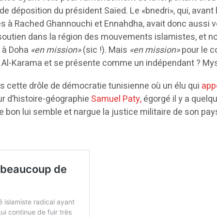
e déposition du président Saïed. Le «bnedri», qui, avant 
ces à Rached Ghannouchi et Ennahdha, avait donc aussi vot
ipal soutien dans la région des mouvements islamistes, e
t à Doha
«en mission»
(sic !). Mais
«en mission»
pour le c
tion Al-Karama et se présente comme un indépendant ? M
s cette drôle de démocratie tunisienne où un élu qui
app
ur d’histoire-géographie
Samuel Paty,
égorgé il y a quelq
bon lui semble et nargue la justice militaire de son pays