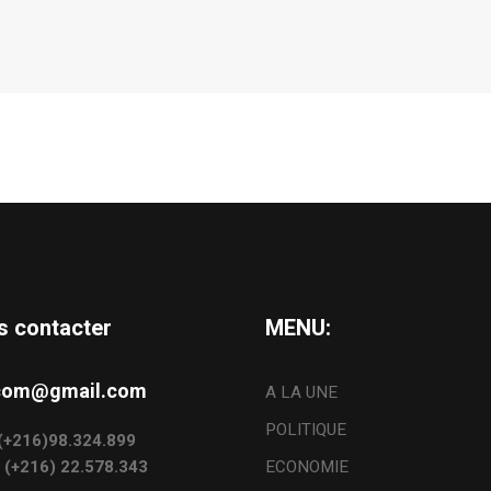
s contacter
MENU:
s.com@gmail.com
A LA UNE
POLITIQUE
: (+216)98.324.899
: (+216) 22.578.343
ECONOMIE