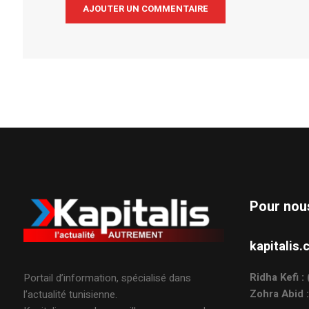
Alternative:
Pour nou
kapitali
Ridha Kefi 
Portail d’information, spécialisé dans
Zohra Abid 
l’actualité tunisienne.