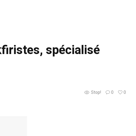
iristes, spécialisé
Stop!
0
0