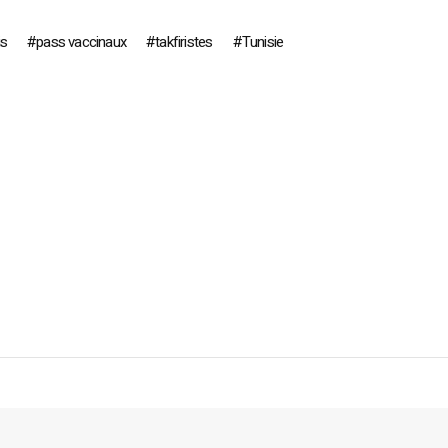
is
pass vaccinaux
takfiristes
Tunisie