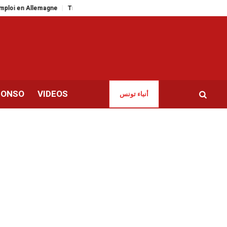
n Allemagne
Traitement déséquilibré de la guerre au Moyen-Orient par les
CONSO
VIDEOS
أنباء تونس