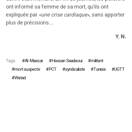
ont informé sa femme de sa mort, qu’ils ont
expliquée par
«une crise cardiaque
», sans apporter
plus de précisions….
Y. N.
Tags:
Al-Massar
Hassan Saadaoui
militant
mort suspecte
PCT
syndicaliste
Tunisie
UGTT
Watad