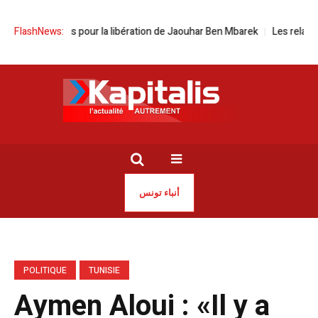
t à Paris pour la libération de Jaouhar Ben Mbarek
FlashNews:
Les relations int
أنباء تونس
POLITIQUE
TUNISIE
Aymen Aloui : «Il y a