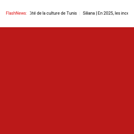
l à la Cité de la culture de Tunis
FlashNews:
Siliana | En 2025, les incendies ont 