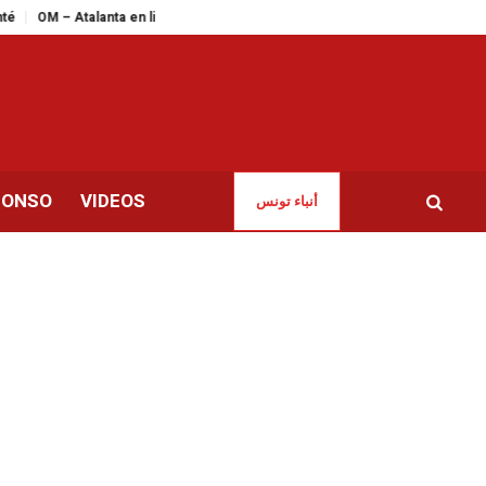
lanta en live streaming : le match de la dernière chance pour les Marseillais
CONSO
VIDEOS
أنباء تونس