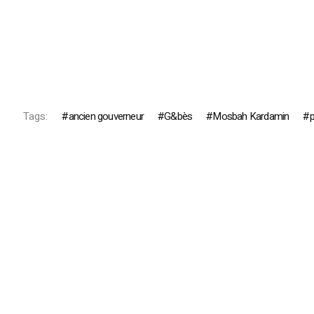
Tags:
ancien gouverneur
G&bès
Mosbah Kardamin
p