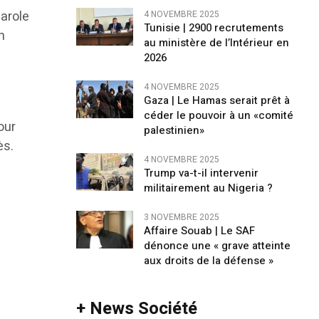
parole
4 NOVEMBRE 2025
Tunisie | 2900 recrutements
n
au ministère de l’Intérieur en
2026
4 NOVEMBRE 2025
Gaza | Le Hamas serait prêt à
céder le pouvoir à un «comité
our
palestinien»
ès.
4 NOVEMBRE 2025
Trump va-t-il intervenir
militairement au Nigeria ?
3 NOVEMBRE 2025
Affaire Souab | Le SAF
dénonce une « grave atteinte
aux droits de la défense »
+ News Société