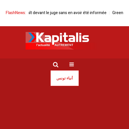
raît devant le juge sans en avoir été informée
FlashNews:
Green Forward pour ac
أنباء تونس