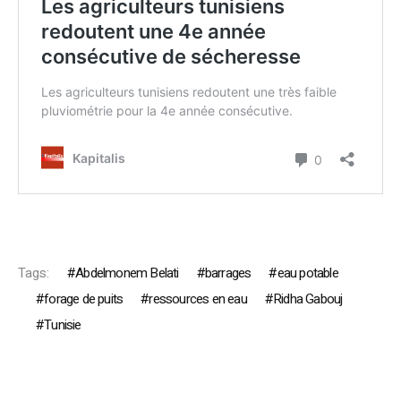
Tags:
Abdelmonem Belati
barrages
eau potable
forage de puits
ressources en eau
Ridha Gabouj
Tunisie